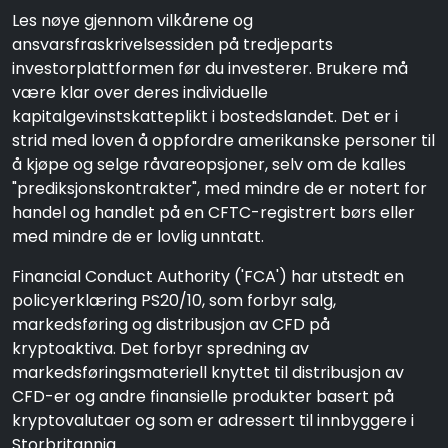
Les nøye gjennom vilkårene og
ansvarsfraskrivelsessiden på tredjeparts
investorplattformen før du investerer. Brukere må
være klar over deres individuelle
kapitalgevinstskatteplikt i bostedslandet. Det er i
strid med loven å oppfordre amerikanske personer til
å kjøpe og selge råvareopsjoner, selv om de kalles
"prediksjonskontrakter", med mindre de er notert for
handel og handlet på en CFTC-registrert børs eller
med mindre de er lovlig unntatt.
Financial Conduct Authority ('FCA') har utstedt en
policyerklæring PS20/10, som forbyr salg,
markedsføring og distribusjon av CFD på
kryptoaktiva. Det forbyr spredning av
markedsføringsmateriell knyttet til distribusjon av
CFD-er og andre finansielle produkter basert på
kryptovalutaer og som er adressert til innbyggere i
Storbritannia