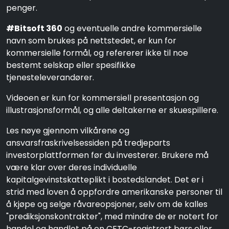
penger.
#Bitsoft 360
og eventuelle andre kommersielle
navn som brukes på nettstedet, er kun for
kommersielle formål, og refererer ikke til noe
bestemt selskap eller spesifikke
tjenesteleverandører.
Videoen er kun for kommersiell presentasjon og
illustrasjonsformål, og alle deltakerne er skuespillere.
Les nøye gjennom vilkårene og
ansvarsfraskrivelsessiden på tredjeparts
investorplattformen før du investerer. Brukere må
være klar over deres individuelle
kapitalgevinstskatteplikt i bostedslandet. Det er i
strid med loven å oppfordre amerikanske personer til
å kjøpe og selge råvareopsjoner, selv om de kalles
"prediksjonskontrakter", med mindre de er notert for
handel og handlet på en CFTC-registrert børs eller