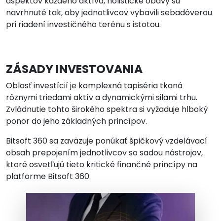
aspektov každého aktíva, holistické obavy sú
navrhnuté tak, aby jednotlivcov vybavili sebadôverou
pri riadení investičného terénu s istotou.
ZÁSADY INVESTOVANIA
Oblasť investícií je komplexná tapiséria tkaná
rôznymi triedami aktív a dynamickými silami trhu.
Zvládnutie tohto širokého spektra si vyžaduje hlboký
ponor do jeho základných princípov.
Bitsoft 360 sa zaväzuje ponúkať špičkový vzdelávací
obsah prepojením jednotlivcov so sadou nástrojov,
ktoré osvetľujú tieto kritické finančné princípy na
platforme Bitsoft 360.