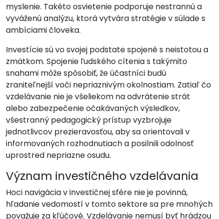
myslenie. Takéto osvietenie podporuje nestrannú a
vyváženú analýzu, ktorá vytvára stratégie v súlade s
ambíciami človeka.
Investície sú vo svojej podstate spojené s neistotou a
zmätkom. Spojenie ľudského cítenia s takýmito
snahami môže spôsobiť, že účastníci budú
zraniteľnejší voči nepriaznivým okolnostiam. Zatiaľ čo
vzdelávanie nie je všeliekom na odvrátenie strát
alebo zabezpečenie očakávaných výsledkov,
všestranný pedagogický prístup vyzbrojuje
jednotlivcov prezieravosťou, aby sa orientovali v
informovaných rozhodnutiach a posilnili odolnosť
uprostred nepriazne osudu.
Význam investičného vzdelávania
Hoci navigácia v investičnej sfére nie je povinná,
hľadanie vedomostí v tomto sektore sa pre mnohých
považuje za kľúčové. Vzdelávanie nemusí byť hrádzou