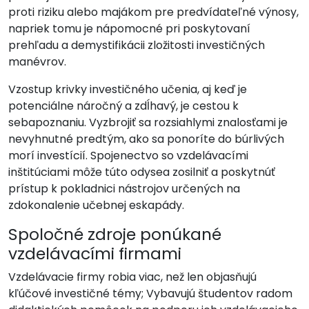
proti riziku alebo majákom pre predvídateľné výnosy,
napriek tomu je nápomocné pri poskytovaní
prehľadu a demystifikácii zložitosti investičných
manévrov.
Vzostup krivky investičného učenia, aj keď je
potenciálne náročný a zdĺhavý, je cestou k
sebapoznaniu. Vyzbrojiť sa rozsiahlymi znalosťami je
nevyhnutné predtým, ako sa ponoríte do búrlivých
morí investícií. Spojenectvo so vzdelávacími
inštitúciami môže túto odysea zosilniť a poskytnúť
prístup k pokladnici nástrojov určených na
zdokonalenie učebnej eskapády.
Spoločné zdroje ponúkané
vzdelávacími firmami
Vzdelávacie firmy robia viac, než len objasňujú
kľúčové investičné témy; Vybavujú študentov radom