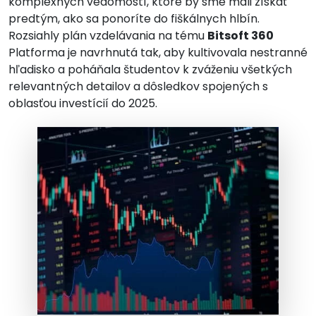
komplexných vedomostí, ktoré by sme mali získať
predtým, ako sa ponoríte do fiškálnych hlbín.
Rozsiahly plán vzdelávania na tému
Bitsoft 360
Platforma je navrhnutá tak, aby kultivovala nestranné
hľadisko a poháňala študentov k zváženiu všetkých
relevantných detailov a dôsledkov spojených s
oblasťou investícií do 2025.