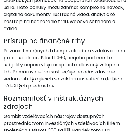
didaktických pomôcok na podporu ich vzdelávacieho
úsilia. Tieto ponuky môžu zahŕňať komplexné návody,
digitálne dokumenty, ilustračné videá, analytické
nástroje na hodnotenie trhu, webové semináre a
ďalšie.
Prístup na finančné trhy
Pitvanie finančných trhov je základom vzdelávacieho
procesu, ale ani Bitsoft 360, ani jeho partnerské
subjekty neposkytujú nesprostredkovaný vstup na
trh. Primárny cieľ sa sústreďuje na odovzdávanie
vedomostí týkajúcich sa základu investícií a ďalších
dôležitých predmetov.
Rozmanitosť v inštruktážnych
zdrojoch
Gambit vzdelávacích nástrojov dostupných
prostredníctvom investičných vzdelávacích firiem
spojených s Bitsoft 360 sa líši. Napriek tomu sa