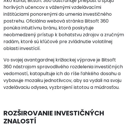
Ako kanál, Bitsoft 360 odstraňuje priepasť a spája
horlivých učencov s váženými vzdelávacími
inštitúciami ponorenými do umenia investičného
postrehu. Oficiálna webová stránka Bitsoft 360
ponúka intuitívnu bránu, ktorá poskytuje
neobmedzený prístup k bohatstvu zdrojov a zručným
radám, ktoré sú kľúčové pre zvládnutie volatilnej
oblasti investícií.
Vo svojej avantgardnej križiackej výprave je Bitsoft
360 nástrojom spravodlivého rozdelenia investičných
vedomostí, katapultuje ich do ríše ľahkého dosahu a
vybavuje mozaiku jednotlivcov, aby sa vydali na svoju
vzdelávaciu odysea, vyzbrojení istotou a múdrosťou.
ROZŠIROVANIE INVESTIČNÝCH
ZNALOSTÍ