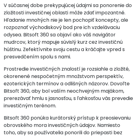
V súčasnej dobe prekypujúcej údajmi sa ponorenie do
zložitosti investičnej oblasti môže zdať impozantné.
Hľadanie mnohých nie je len pochopiť koncepty, ale
rozpoznať východiskový bod pre ich vzdelávaciu
odysea. Bitsoft 360 sa objaví ako váš navigátor
mudrcov, ktorý mapuje súvislý kurz cez investičnú
húštinu. Zefektívnite svoju cestu a kráčajte vpred s
presvedčením spolu s nami.
Prostredie investičných znalostí je rozsiahle a zložité,
okorenené nespočetným množstvom perspektív,
ezoterických termínov a odlišných názorov. Dovoľte
Bitsoft 360, aby bol vaším neochvejným majákom,
prerezávať hmlu s jasnosťou, s ľahkosťou vás prevedie
investičným terénom.
Bitsoft 360 ponúka kurátorský prístup k preosievaniu
obrovského mora investičných údajov. Namiesto
toho, aby sa používatelia ponorili do priepasti bez