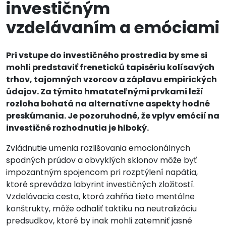
investičným
vzdelávaním a emóciami
Pri vstupe do investičného prostredia by sme si
mohli predstaviť frenetickú tapisériu kolísavých
trhov, tajomných vzorcov a záplavu empirických
údajov. Za týmito hmatateľnými prvkami leží
rozloha bohatá na alternatívne aspekty hodné
preskúmania. Je pozoruhodné, že vplyv emócií na
investičné rozhodnutia je hlboký.
Zvládnutie umenia rozlišovania emocionálnych
spodných prúdov a obvyklých sklonov môže byť
impozantným spojencom pri rozptýlení napätia,
ktoré sprevádza labyrint investičných zložitostí.
Vzdelávacia cesta, ktorá zahŕňa tieto mentálne
konštrukty, môže odhaliť taktiku na neutralizáciu
predsudkov, ktoré by inak mohli zatemniť jasné