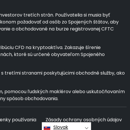
estorov tretích strán. Používatelia si musia byť
o zákonom požadovať od osôb zo Spojených štátov, aby
dovanie a obchodované na burze registrovanej CFTC
ribúciu CFD na kryptoaktíva. Zakazuje šírenie
menách, ktoré sú určené obyvateľom Spojeného
 tretími stranami poskytujúcimi obchodné služby, ako
rom, pomocou ľudských maklérov alebo uskutočňovaním
ávny spôsob obchodovania.
enky používania
Zásady ochrany osobných údajov
Slovak