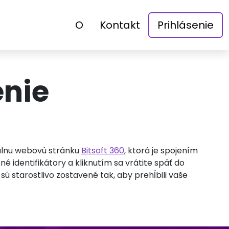
O
Kontakt
Prihlásenie
enie
ciálnu webovú stránku
Bitsoft 360
, ktorá je spojením
é identifikátory a kliknutím sa vrátite späť do
ú starostlivo zostavené tak, aby prehĺbili vaše