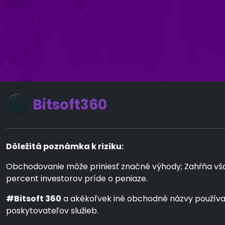
Bitsoft360
Dôležitá poznámka k riziku:
Obchodovanie môže priniesť značné výhody; Zahŕňa však a
percent investorov príde o peniaze.
#Bitsoft 360
a akékoľvek iné obchodné názvy používan
poskytovateľov služieb.