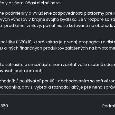
ly a všetci účastníci sú herci.
é podmienky a Vylúčenie zodpovednosti platformy pre inv
álových výnosov v krajine svojho bydliska. Je v rozpore s
ajú "predikčné" zmluvy, pokiaľ nie sú kótované na obcho
politike PS20/10, ktoré zakazuje predaj, propagáciu a dist
CFD a iných finančných produktov založených na krypto
súhlasíte a umožňujete nám zdieľať vaše osobné údaje s
luvných podmienkach.
bchodník / používateľ použiť - obchodovaním so softvé
hodníka, aby si vybral a rozhodol, aký je pre neho spr
 360
Podmi