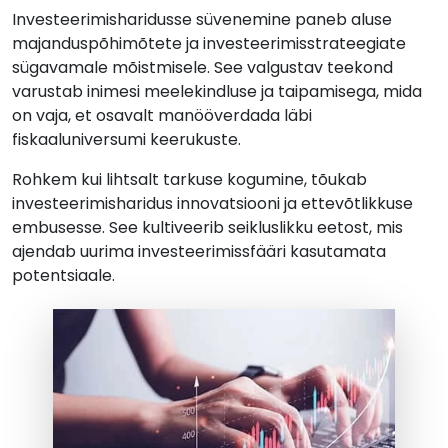
Investeerimisharidusse süvenemine paneb aluse
majanduspõhimõtete ja investeerimisstrateegiate
sügavamale mõistmisele. See valgustav teekond
varustab inimesi meelekindluse ja taipamisega, mida
on vaja, et osavalt manööverdada läbi
fiskaaluniversumi keerukuste.
Rohkem kui lihtsalt tarkuse kogumine, tõukab
investeerimisharidus innovatsiooni ja ettevõtlikkuse
embusesse. See kultiveerib seikluslikku eetost, mis
ajendab uurima investeerimissfääri kasutamata
potentsiaale.