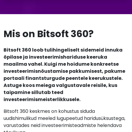
Mis on Bitsoft 360?
Bitsoft 360 loob tulihingeliselt sidemeid innuka
õpilase ja investeerimishariduse keeruka
maailma vahel. Kuigi me hoidume konkreetse
investeerimisnõustamise pakkumisest, pakume
portaali finantsturgude peentele keerukustele.
Astuge koos meiega valgustavale reisile, kus
taipamine sillutab teed
investeerimismeisterlikkusele.
Bitsoft 360 keskmes on kohustus siduda
uudishimulikud meeled lugupeetud haridusüksustega,
varustades neid investeerimisteadmiste helendava