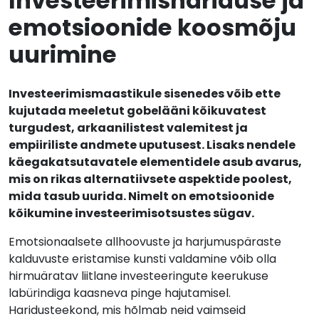
Investeerimishariduse ja
emotsioonide koosmõju
uurimine
Investeerimismaastikule sisenedes võib ette
kujutada meeletut gobelääni kõikuvatest
turgudest, arkaanilistest valemitest ja
empiiriliste andmete uputusest. Lisaks nendele
käegakatsutavatele elementidele asub avarus,
mis on rikas alternatiivsete aspektide poolest,
mida tasub uurida. Nimelt on emotsioonide
kõikumine investeerimisotsustes sügav.
Emotsionaalsete allhoovuste ja harjumuspäraste
kalduvuste eristamise kunsti valdamine võib olla
hirmuäratav liitlane investeeringute keerukuse
labürindiga kaasneva pinge hajutamisel.
Haridusteekond, mis hõlmab neid vaimseid