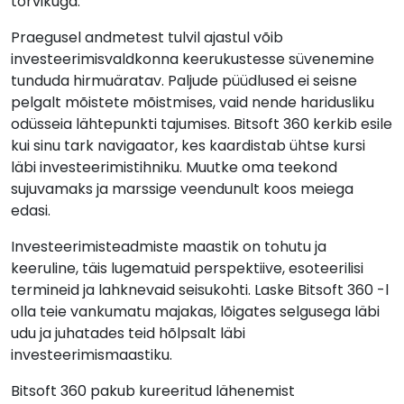
tõrvikuga.
Praegusel andmetest tulvil ajastul võib
investeerimisvaldkonna keerukustesse süvenemine
tunduda hirmuäratav. Paljude püüdlused ei seisne
pelgalt mõistete mõistmises, vaid nende haridusliku
odüsseia lähtepunkti tajumises. Bitsoft 360 kerkib esile
kui sinu tark navigaator, kes kaardistab ühtse kursi
läbi investeerimistihniku. Muutke oma teekond
sujuvamaks ja marssige veendunult koos meiega
edasi.
Investeerimisteadmiste maastik on tohutu ja
keeruline, täis lugematuid perspektiive, esoteerilisi
termineid ja lahknevaid seisukohti. Laske Bitsoft 360 -l
olla teie vankumatu majakas, lõigates selgusega läbi
udu ja juhatades teid hõlpsalt läbi
investeerimismaastiku.
Bitsoft 360 pakub kureeritud lähenemist