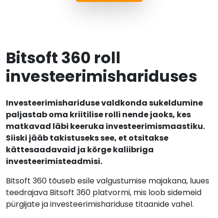
Bitsoft 360 roll
investeerimishariduses
Investeerimishariduse valdkonda sukeldumine
paljastab oma kriitilise rolli nende jaoks, kes
matkavad läbi keeruka investeerimismaastiku.
Siiski jääb takistuseks see, et otsitakse
kättesaadavaid ja kõrge kaliibriga
investeerimisteadmisi.
Bitsoft 360 tõuseb esile valgustumise majakana, luues
teedrajava Bitsoft 360 platvormi, mis loob sidemeid
pürgijate ja investeerimishariduse titaanide vahel.