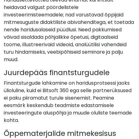
heidavad valgust pöördelistele
investeerimisteemadele; nad varustavad õppijaid
mitmesuguste didaktiliste abivahenditega, et toetada
nende haridusalaseid püüdlusi. Need pakkumised
võivad sisaldada põhjalikke õpetusi, digitaalseid
toome, illustreerivaid videoid, analüütilisi vahendeid
turu hindamiseks, veebipõhiseid seminare ja palju
muud.
Juurdepääs finantsturgudele
Finantsturgude lahkamine on haridusprotsessi jaoks
ülioluline, kuid ei Bitsoft 360 ega selle partnerüksused
ei paku piiramatut turule sisenemist. Peamine
eesmärk keskendub teadmiste edastamisele
investeeringute aluspõhja ja muude oluliste teemade
kohta.
Õppematerjalide mitmekesisus