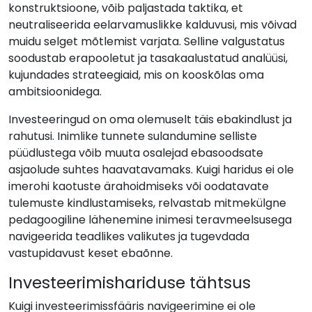
konstruktsioone, võib paljastada taktika, et
neutraliseerida eelarvamuslikke kalduvusi, mis võivad
muidu selget mõtlemist varjata. Selline valgustatus
soodustab erapooletut ja tasakaalustatud analüüsi,
kujundades strateegiaid, mis on kooskõlas oma
ambitsioonidega.
Investeeringud on oma olemuselt täis ebakindlust ja
rahutusi. Inimlike tunnete sulandumine selliste
püüdlustega võib muuta osalejad ebasoodsate
asjaolude suhtes haavatavamaks. Kuigi haridus ei ole
imerohi kaotuste ärahoidmiseks või oodatavate
tulemuste kindlustamiseks, relvastab mitmekülgne
pedagoogiline lähenemine inimesi teravmeelsusega
navigeerida teadlikes valikutes ja tugevdada
vastupidavust keset ebaõnne.
Investeerimishariduse tähtsus
Kuigi investeerimissfääris navigeerimine ei ole