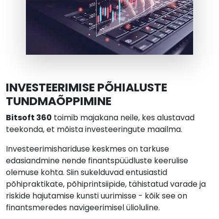
INVESTEERIMISE PÕHIALUSTE
TUNDMAÕPPIMINE
Bitsoft 360
toimib majakana neile, kes alustavad
teekonda, et mõista investeeringute maailma.
Investeerimishariduse keskmes on tarkuse
edasiandmine nende finantspüüdluste keerulise
olemuse kohta. Siin sukelduvad entusiastid
põhipraktikate, põhiprintsiipide, tähistatud varade ja
riskide hajutamise kunsti uurimisse - kõik see on
finantsmeredes navigeerimisel ülioluline.