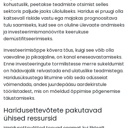
kohustuslik, peetakse teadmiste otsimist selles
sektoris paljude jaoks ülioluliseks. Haridus ei pruugi olla
kaitsevall riskide vastu ega majakas prognoositava
tulu saamiseks, kuid see on oluline ülevaate andmiseks
ja investeerimismanöövrite keerukuse
demüstifitseerimiseks.
Investeerimisõppe kõvera tõus, kuigi see võib olla
vaevaline ja pikaajaline, on kanal eneseavastamiseks.
Enne investeeringute tormilistesse merre sukeldumist
on hädavajalik relvastada end ulatuslike teadmistega.
Haridusüksustega liitumine võib seda odüsseiat
võimendada, andes juurdepääsu aardekirstule
tööriistadest, mis on mõeldud õppimise põgenemise
täiustamiseks.
Haridusettevõtete pakutavad
ühised ressursid
Haridusettevõtted teevad enamat kui lihtsalt