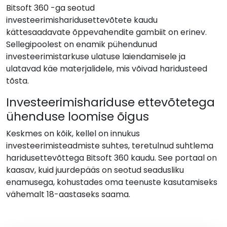
Bitsoft 360 -ga seotud
investeerimisharidusettevõtete kaudu
kättesaadavate õppevahendite gambiit on erinev.
Sellegipoolest on enamik pühendunud
investeerimistarkuse ulatuse laiendamisele ja
ulatavad käe materjalidele, mis võivad haridusteed
tõsta.
Investeerimishariduse ettevõtetega
ühenduse loomise õigus
Keskmes on kõik, kellel on innukus
investeerimisteadmiste suhtes, teretulnud suhtlema
haridusettevõttega Bitsoft 360 kaudu. See portaal on
kaasav, kuid juurdepääs on seotud seadusliku
enamusega, kohustades oma teenuste kasutamiseks
vähemalt 18-aastaseks saama.