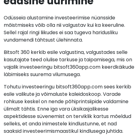
edasine uurimine
Odüsseia alustamine investeerimise nüansside
mõistmiseks võib olla nii valgustav kui ka keeruline.
Sellel rajal ringi liikudes ei saa tugeva haridusliku
vundamendi tähtsust ülehinnata.
Bitsoft 360 kerkib esile valgustina, valgustades selle
kasutajate teed olulise tarkuse ja taipamisega, mis on
vajalik investeeringu bitsoft360app.com keerdkäikude
läbimiseks suurema vilumusega.
Tohutu investeeringu bitsoft360app.com sees kerkib
esile valikute ja võimaluste kaleidoskoop. Varade
rohkuse keskel on nende põhiprintsiipide valdamine
ülimalt tähtis. Enne iga vara üksikasjalikesse
aspektidesse süvenemist on terviklik kartus mõeldud
selleks, et anda inimestele kindlustunne, et nad
saaksid investeerimismaastikul kindlusega juhtida.