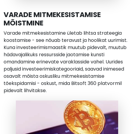
VARADE MITMEKESISTAMISE
MÕISTMINE
Varade mitmekesistamine ületab lihtsa strateegia
koostamise - see nõuab teravust ja hoolikat uurimist.
Kuna investeerimismaastik muutub pidevalt, muutub
hädavajalikuks ressursside jaotamise kunsti
omandamine erinevate varaklasside vahel. Uurides
paljusid investeerimiskategooriaid, saavad inimesed
osavalt mõista oskusliku mitmekesistamise
tõekspidamisi - oskust, mida Bitsoft 360 platvormil
pidevalt lihvitakse.