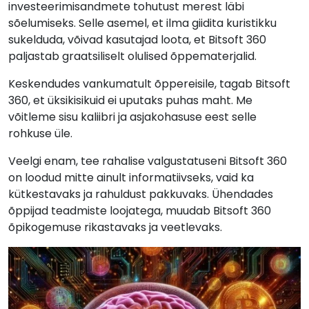
investeerimisandmete tohutust merest läbi
sõelumiseks. Selle asemel, et ilma giidita kuristikku
sukelduda, võivad kasutajad loota, et Bitsoft 360
paljastab graatsiliselt olulised õppematerjalid.
Keskendudes vankumatult õppereisile, tagab Bitsoft
360, et üksikisikuid ei uputaks puhas maht. Me
võitleme sisu kaliibri ja asjakohasuse eest selle
rohkuse üle.
Veelgi enam, tee rahalise valgustatuseni Bitsoft 360
on loodud mitte ainult informatiivseks, vaid ka
kütkestavaks ja rahuldust pakkuvaks. Ühendades
õppijad teadmiste loojatega, muudab Bitsoft 360
õpikogemuse rikastavaks ja veetlevaks.