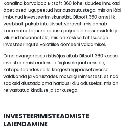
Kanalina kõrvaldab Bitsoft 360 lõhe, sidudes innukad
õpetlased lugupeetud haridusasutustega, mis on läbi
imbunud investeerimiskunstist. Bitsoft 360 ametlik
veebisait pakub intuitiivset väravat, mis annab
koormamata juurdepääsu paljudele ressurssidele ja
vilunud nõuannetele, mis on keskse tähtsusega
investeeringute volatiilse domeeni valdamisel.
Oma avangardses ristisõjas aitab Bitsoft 360 kaasa
investeerimisteadmiste õiglasele jaotamisele,
katapulteerides selle kergesti ligipääsetavasse
valdkonda ja varustades mosaiigi inimestest, et nad
saaksid alustada oma hariduslikku odüsseiat, mis on
relvastatud kindluse ja tarkusega.
INVESTEERIMISTEADMISTE
LAIENDAMINE