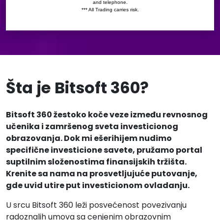
Šta je Bitsoft 360?
Bitsoft 360 žestoko koče veze između revnosnog
učenika i zamršenog sveta investicionog
obrazovanja. Dok mi ešerihijem nudimo
specifične investicione savete, pružamo portal
suptilnim složenostima finansijskih tržišta.
Krenite sa nama na prosvetljujuće putovanje,
gde uvid utire put investicionom ovladanju.
U srcu Bitsoft 360 leži posvećenost povezivanju
radoznalih umova sa cenjenim obrazovnim