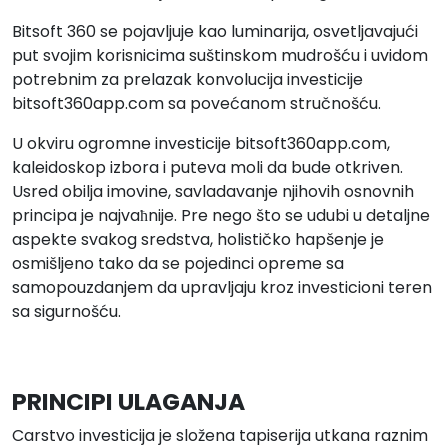
Bitsoft 360 se pojavljuje kao luminarija, osvetljavajući
put svojim korisnicima suštinskom mudrošću i uvidom
potrebnim za prelazak konvolucija investicije
bitsoft360app.com sa povećanom stručnošću.
U okviru ogromne investicije bitsoft360app.com,
kaleidoskop izbora i puteva moli da bude otkriven.
Usred obilja imovine, savladavanje njihovih osnovnih
principa je najvaћnije. Pre nego što se udubi u detaljne
aspekte svakog sredstva, holističko hapšenje je
osmišljeno tako da se pojedinci opreme sa
samopouzdanjem da upravljaju kroz investicioni teren
sa sigurnošću.
PRINCIPI ULAGANJA
Carstvo investicija je složena tapiserija utkana raznim