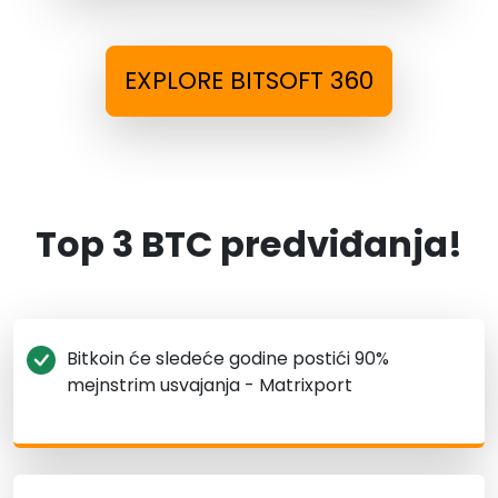
EXPLORE BITSOFT 360
Top 3 BTC predviđanja!
Bitkoin će sledeće godine postići 90%
mejnstrim usvajanja - Matrixport