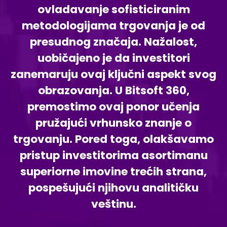
ovladavanje sofisticiranim
metodologijama trgovanja je od
presudnog značaja. Nažalost,
uobičajeno je da investitori
zanemaruju ovaj ključni aspekt svog
obrazovanja. U Bitsoft 360,
premostimo ovaj ponor učenja
pružajući vrhunsko znanje o
trgovanju. Pored toga, olakšavamo
pristup investitorima asortimanu
superiorne imovine trećih strana,
pospešujući njihovu analitičku
veštinu.