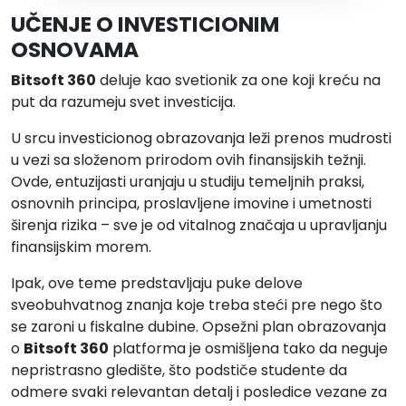
UČENJE O INVESTICIONIM
OSNOVAMA
Bitsoft 360
deluje kao svetionik za one koji kreću na
put da razumeju svet investicija.
U srcu investicionog obrazovanja leži prenos mudrosti
u vezi sa složenom prirodom ovih finansijskih težnji.
Ovde, entuzijasti uranjaju u studiju temeljnih praksi,
osnovnih principa, proslavljene imovine i umetnosti
širenja rizika – sve je od vitalnog značaja u upravljanju
finansijskim morem.
Ipak, ove teme predstavljaju puke delove
sveobuhvatnog znanja koje treba steći pre nego što
se zaroni u fiskalne dubine. Opsežni plan obrazovanja
o
Bitsoft 360
platforma je osmišljena tako da neguje
nepristrasno gledište, što podstiče studente da
odmere svaki relevantan detalj i posledice vezane za