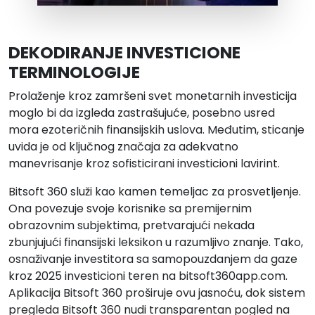
DEKODIRANJE INVESTICIONE
TERMINOLOGIJE
Prolaženje kroz zamršeni svet monetarnih investicija
moglo bi da izgleda zastrašujuće, posebno usred
mora ezoteričnih finansijskih uslova. Međutim, sticanje
uvida je od ključnog značaja za adekvatno
manevrisanje kroz sofisticirani investicioni lavirint.
Bitsoft 360 služi kao kamen temeljac za prosvetljenje.
Ona povezuje svoje korisnike sa premijernim
obrazovnim subjektima, pretvarajući nekada
zbunjujući finansijski leksikon u razumljivo znanje. Tako,
osnaživanje investitora sa samopouzdanjem da gaze
kroz 2025 investicioni teren na bitsoft360app.com.
Aplikacija Bitsoft 360 proširuje ovu jasnoću, dok sistem
pregleda Bitsoft 360 nudi transparentan pogled na