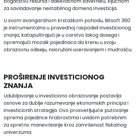
bogatstvu resursa i adekvatnom savetniku, ključnom
za savladavanje nestabilnog domena investicija.
U svom avangardnom krstaškom pohodu, Bitsoft 360
je instrumentalna u pravednoj raspodeli investicionog
znanja, katapultirajući je u carstvo lakog dosega i
opremajući mozaik pojedinaca da krenu u svoju
obrazovnu odiseju, naoružani uveravanjem i mudrošću.
PROŠIRENJE INVESTICIONOG
ZNANJA
Udubljavanje u investiciono obrazovanje postavlja
osnove za dublje razumevanje ekonomskih principa i
investicionih strategija. Ovo prosvetljujuće putovanje
oprema pojedince hrabrostima i uvidom potrebnim
za spretno manevrisanje kroz zamršenost fiskalnog
univerzuma.