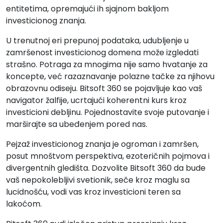
entitetima, opremajući ih sjajnom bakljom
investicionog znanja.
U trenutnoj eri prepunoj podataka, udubljenje u
zamršenost investicionog domena može izgledati
strašno. Potraga za mnogima nije samo hvatanje za
koncepte, već razaznavanje polazne tačke za njihovu
obrazovnu odiseju. Bitsoft 360 se pojavljuje kao vaš
navigator žalfije, ucrtajući koherentni kurs kroz
investicioni debljinu. Pojednostavite svoje putovanje i
marširajte sa ubeđenjem pored nas.
Pejzaž investicionog znanja je ogroman i zamršen,
posut mnoštvom perspektiva, ezoteričnih pojmova i
divergentnih gledišta. Dozvolite Bitsoft 360 da bude
vaš nepokolebljivi svetionik, seče kroz maglu sa
lucidnošću, vodi vas kroz investicioni teren sa
lakoćom.