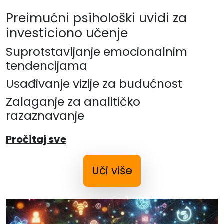
Preimućni psihološki uvidi za
investiciono učenje
Suprotstavljanje emocionalnim
tendencijama
Usađivanje vizije za budućnost
Zalaganje za analitičko
razaznavanje
Pročitaj sve
Uči više