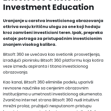
Investment Education
Uranjanje u carstva investicionog obrazovanja
otkriva svoju kritičnu ulogu za one koji hodaju
kroz zamršeni investicioni teren. Ipak, prepreka
ostaje: potraga za pristupačnim investicionim
znanjem visokog kalibra.
Bitsoft 360 se uvećava kao svetionik prosvetljenja,
izrađujući pionirsku Bitsoft 360 platformu koja kotira
veze između aspiranta i titana investicionog
obrazovanja.
Kao kanal, Bitsoft 360 eliminiše podelu, uparivši
revnosne naučnike sa cenjenim obrazovnim
institucijama u umetnosti investicionog akumenata.
Zvanična internet strana Bitsoft 360 nudi intuitivni
mrežni prolaz, pružajući nesputanom pristupu