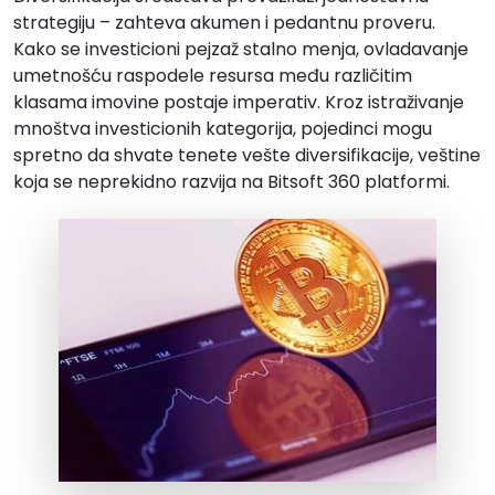
strategiju – zahteva akumen i pedantnu proveru.
Kako se investicioni pejzaž stalno menja, ovladavanje
umetnošću raspodele resursa među različitim
klasama imovine postaje imperativ. Kroz istraživanje
mnoštva investicionih kategorija, pojedinci mogu
spretno da shvate tenete vešte diversifikacije, veštine
koja se neprekidno razvija na Bitsoft 360 platformi.