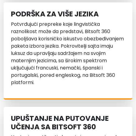
PODRŠKA ZA VIŠE JEZIKA
Potvrđujući prepreke koje lingvistička
raznolikost može da predstavi, Bitsoft 360
poboljšava korisničko iskustvo obezbeđivanjem
paketa izbora jezika. Pokrovitelji sajta imaju
luksuz da upravljaju sadržajem na svojim
maternjim jezicima, sa širokim spektrom
uključujući francuski, nemački, španski i
portugalski, pored engleskog, na Bitsoft 360
platformi.
UPUŠTANJE NA PUTOVANJE
UČENJA SA BITSOFT 360