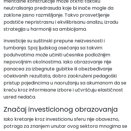
mentalne konstrukcije može otkriti taktiku
neutralisanja predrasuda koje bi inače mogle da
zaklone jasno razmišljanje. Takvo prosvetljenje
podstiče nepristrasnu i ekvilibrisanu analizu, izradu
strategija u harmoniji sa ambicijama.
Investicije su suštinski prepune neizvesnosti i
tumbanja. Spoj ljudskog osećanja sa takvim
poduhvatima može učiniti učesnike podložnijim
nepovoljnim okolnostima. Iako obrazovanje nije
panacea za izbegnute gubitke ili obezbeđivanje
očekivanih rezultata, dobro zaokruženi pedagoški
pristup pojedincima u naoružanju sa akumanom da se
kreću kroz informisane izbore i učvršćuju elastičnost
usred nedaća.
Značaj investicionog obrazovanja
Iako kretanje kroz investicionu sferu nije obavezno,
potraga za znanjem unutar ovog sektora mnogima se