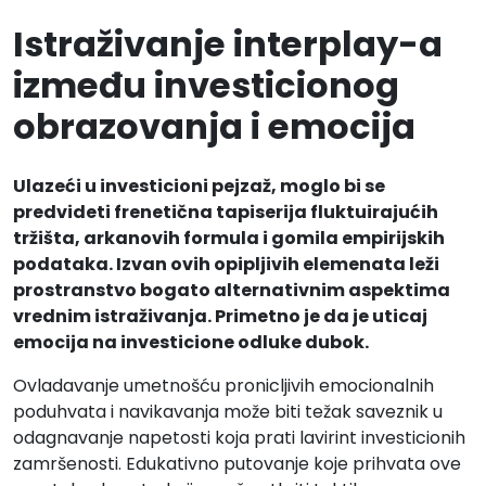
Istraživanje interplay-a
između investicionog
obrazovanja i emocija
Ulazeći u investicioni pejzaž, moglo bi se
predvideti frenetična tapiserija fluktuirajućih
tržišta, arkanovih formula i gomila empirijskih
podataka. Izvan ovih opipljivih elemenata leži
prostranstvo bogato alternativnim aspektima
vrednim istraživanja. Primetno je da je uticaj
emocija na investicione odluke dubok.
Ovladavanje umetnošću pronicljivih emocionalnih
poduhvata i navikavanja može biti težak saveznik u
odagnavanje napetosti koja prati lavirint investicionih
zamršenosti. Edukativno putovanje koje prihvata ove