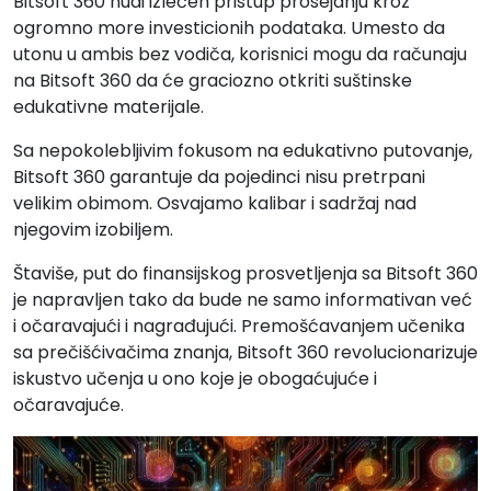
Bitsoft 360 nudi izlečen pristup prosejanju kroz
ogromno more investicionih podataka. Umesto da
utonu u ambis bez vodiča, korisnici mogu da računaju
na Bitsoft 360 da će graciozno otkriti suštinske
edukativne materijale.
Sa nepokolebljivim fokusom na edukativno putovanje,
Bitsoft 360 garantuje da pojedinci nisu pretrpani
velikim obimom. Osvajamo kalibar i sadržaj nad
njegovim izobiljem.
Štaviše, put do finansijskog prosvetljenja sa Bitsoft 360
je napravljen tako da bude ne samo informativan već
i očaravajući i nagrađujući. Premošćavanjem učenika
sa prečišćivačima znanja, Bitsoft 360 revolucionarizuje
iskustvo učenja u ono koje je obogaćujuće i
očaravajuće.