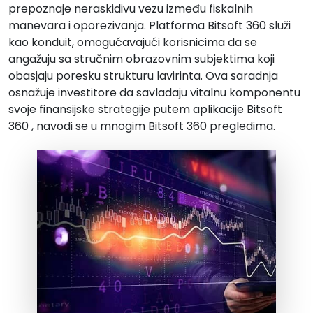
prepoznaje neraskidivu vezu između fiskalnih
manevara i oporezivanja. Platforma Bitsoft 360 služi
kao konduit, omogućavajući korisnicima da se
angažuju sa stručnim obrazovnim subjektima koji
obasjaju poresku strukturu lavirinta. Ova saradnja
osnažuje investitore da savladaju vitalnu komponentu
svoje finansijske strategije putem aplikacije Bitsoft
360 , navodi se u mnogim Bitsoft 360 pregledima.