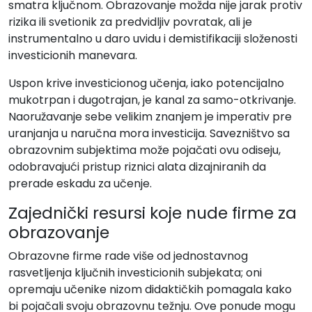
smatra ključnom. Obrazovanje možda nije jarak protiv
rizika ili svetionik za predvidljiv povratak, ali je
instrumentalno u daro uvidu i demistifikaciji složenosti
investicionih manevara.
Uspon krive investicionog učenja, iako potencijalno
mukotrpan i dugotrajan, je kanal za samo-otkrivanje.
Naoružavanje sebe velikim znanjem je imperativ pre
uranjanja u naručna mora investicija. Savezništvo sa
obrazovnim subjektima može pojačati ovu odiseju,
odobravajući pristup riznici alata dizajniranih da
prerade eskadu za učenje.
Zajednički resursi koje nude firme za
obrazovanje
Obrazovne firme rade više od jednostavnog
rasvetljenja ključnih investicionih subjekata; oni
opremaju učenike nizom didaktičkih pomagala kako
bi pojačali svoju obrazovnu težnju. Ove ponude mogu