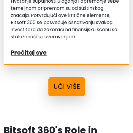
Hvatanje suptilnosti ulaganja i opremanje sebe
temeljnom pripremom su od suštinskog
značaja. Potvrđujući ove kritične elemente,
Bitsoft 360 se posvećuje osnaživanju svakog
investitora da zakorači na finansijsku scenu sa
staloženošću i uveravanjem.
Pročitaj sve
UČI VIŠE
Bitsoft 360's Role in