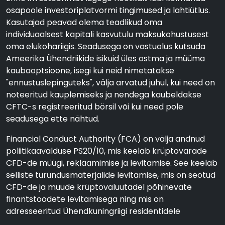
osapoole investoriplatvormi tingimused ja lahtiütlus.
Kasutajad peavad olema teadlikud oma
individuaalsest kapitali kasvutulu maksukohustusest
oma elukohariigis. Seadusega on vastuolus kutsuda
Ameerika Ühendriikide isikuid üles ostma ja müüma
kaubaoptsioone, isegi kui neid nimetatakse
"ennustuslepinguteks", välja arvatud juhul, kui need on
noteeritud kauplemiseks ja nendega kaubeldakse
CFTC-s registreeritud börsil või kui need pole
seadusega ette nähtud.
Financial Conduct Authority (FCA) on välja andnud
poliitikaavalduse PS20/10, mis keelab krüptovarade
CFD-de müügi, reklaamimise ja levitamise. See keelab
selliste turundusmaterjalide levitamise, mis on seotud
CFD-de ja muude krüptovaluutadel põhinevate
finantstoodete levitamisega ning mis on
adresseeritud Ühendkuningriigi residentidele