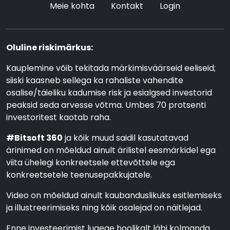
Meie kohta
Kontakt
Login
Oluline riskimärkus:
Kauplemine võib tekitada märkimisväärseid eeliseid;
siiski kaasneb sellega ka rahaliste vahendite
osalise/täieliku kadumise risk ja esialgsed investorid
peaksid seda arvesse võtma. Umbes 70 protsenti
investoritest kaotab raha.
#Bitsoft 360
ja kõik muud saidil kasutatavad
ärinimed on mõeldud ainult ärilistel eesmärkidel ega
viita ühelegi konkreetsele ettevõttele ega
konkreetsetele teenusepakkujatele.
Video on mõeldud ainult kaubanduslikuks esitlemiseks
ja illustreerimiseks ning kõik osalejad on näitlejad.
Enne investeerimist lugege hoolikalt läbi kolmanda