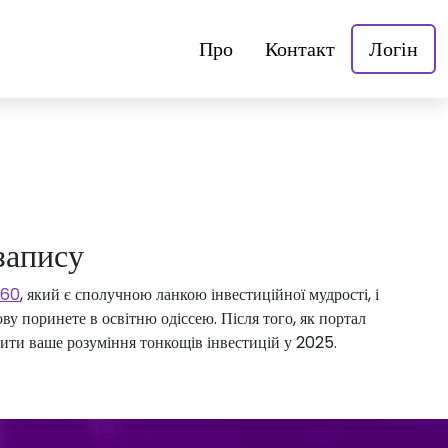
Про
Контакт
Логін
запису
360
, який є сполучною ланкою інвестиційної мудрості, і
ову поринете в освітню одіссею. Після того, як портал
ибити ваше розуміння тонкощів інвестицій у 2025.