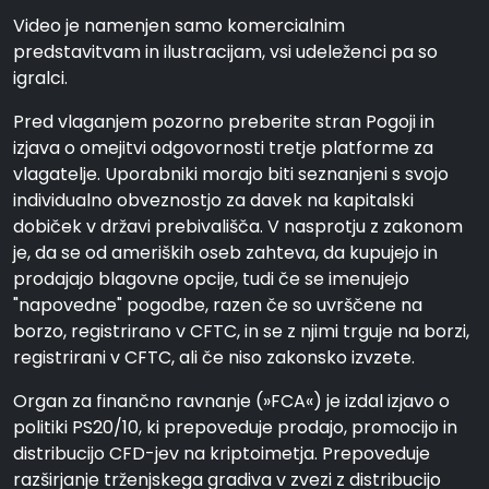
Video je namenjen samo komercialnim
predstavitvam in ilustracijam, vsi udeleženci pa so
igralci.
Pred vlaganjem pozorno preberite stran Pogoji in
izjava o omejitvi odgovornosti tretje platforme za
vlagatelje. Uporabniki morajo biti seznanjeni s svojo
individualno obveznostjo za davek na kapitalski
dobiček v državi prebivališča. V nasprotju z zakonom
je, da se od ameriških oseb zahteva, da kupujejo in
prodajajo blagovne opcije, tudi če se imenujejo
"napovedne" pogodbe, razen če so uvrščene na
borzo, registrirano v CFTC, in se z njimi trguje na borzi,
registrirani v CFTC, ali če niso zakonsko izvzete.
Organ za finančno ravnanje (»FCA«) je izdal izjavo o
politiki PS20/10, ki prepoveduje prodajo, promocijo in
distribucijo CFD-jev na kriptoimetja. Prepoveduje
razširjanje trženjskega gradiva v zvezi z distribucijo