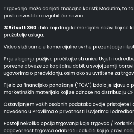
Trgovanje može donijeti značajne koristi; Međutim, to ta
posto investitora izgubit će novac.
#Bitsoft 360
i bilo koji drugi komercijalni nazivi koji 
pružatelje usluga.
Video služi samo u komercijalne svrhe prezentacije i ilustr
Prije ulaganja pažljivo pročitajte stranicu Uvjeti i odred
porezne obveze za kapitalnu dobit u svojoj zemlji boraviš
ugovorima o predviđanju, osim ako su uvrštene za trgovanj
Tijelo za financijsko ponašanje ("FCA") izdalo je izjavu o 
marketinških materijala koji se odnose na distribuciju CF
Ostavljanjem vaših osobnih podataka ovdje pristajete i
navedeno u Pravilima o privatnosti i Uvjetima i odredba
Postoji nekoliko opcija trgovanja koje trgovac / korisnik 
odgovornost trgovca odabrati i odlučiti koji je pravi nač