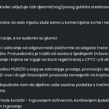
kođer uključuje rizik djelomičnog/punog gubitka sredstava i
se koriste na web mjestu služe samo u komercijalne svrhe i 
acije, a svi sudionici su glumci.
be i odricanje od odgovornosti platforme za ulagače treće st
ta. Protuzakonito je tražiti od osoba iz Sjedinjenih Država 
e i kojima se trguje na burzi registriranoj u CFTC-u ili ak
politici PS20/10 u kojoj se zabranjuje prodaja, promocija i d
D-ova i drugih financijskih proizvoda temeljenih na kripto
 dopuštate nam da dijelimo vaše osobne podatke s trećim
ma.
može koristiti - trgovanjem softverom, korištenjem ljudskih 
in trgovanja.