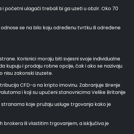
 početni ulagači trebali bi ga uzeti u obzir. Oko 70
ne odnose se na bilo koju određenu tvrtku ili određene
rane. Korisnici moraju biti svjesni svoje individualne
da kupuju i prodaju robne opcije, čak i ako se nazivaju
o nisu zakonski izuzete.
istribucija CFD-a na kripto imovinu. Zabranjuje širenje
valutama i koji su upućeni stanovnicima Velike Britanije
 stranama koje pružaju usluge trgovanja kako je
brokera ili vlastitim trgovanjem, a isključiva je