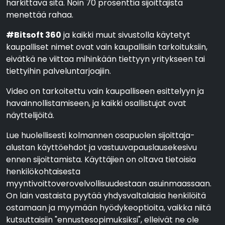
harkittava sitä. Noin 70 prosenttia sijoittajista
menettää rahaa.
#Bitsoft 360
ja kaikki muut sivustolla käytetyt
kaupalliset nimet ovat vain kaupallisiin tarkoituksiin,
eivätkä ne viittaa mihinkään tiettyyn yritykseen tai
tiettyihin palveluntarjoajiin.
Video on tarkoitettu vain kaupalliseen esittelyyn ja
havainnollistamiseen, ja kaikki osallistujat ovat
näyttelijöitä.
Lue huolellisesti kolmannen osapuolen sijoittaja-
alustan käyttöehdot ja vastuuvapauslausekesivu
ennen sijoittamista. Käyttäjien on oltava tietoisia
henkilökohtaisesta
myyntivoittoverovelvollisuudestaan asuinmaassaan.
On lain vastaista pyytää yhdysvaltalaisia henkilöitä
ostamaan ja myymään hyödykeoptioita, vaikka niitä
kutsuttaisiin "ennustesopimuksiksi", elleivät ne ole