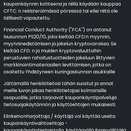
kaupankäynnin kohteena ja niillä käydään kauppaa
CFTC: n rekisteröimässä pörssissä tai ellei niitä ole
laillisesti vapautettu.
Financial Conduct Authority ("FCA") on antanut
lausunnon PS20/10, joka kieltää CFD:n myynnin,
myynninedistämisen ja jakelun kryptovaroissa. Se
kieltää CFD: n ja muiden kryptovaluuttoihin
perustuvien rahoitustuotteiden jakeluun liittyvien
markkinointimateriaalien levittämisen, jotka on
osoitettu Yhdistyneen kuningaskunnan asukkaille
Jättämällä henkilötietosi tähän suostut ja annat
meille luvan jakaa henkilötietojasi kolmansille
osapuolille, jotka tarjoavat kaupankäyntipalveluja
tietosuojakäytännön ja käyttöehtojen mukaisesti.
Elinkeinonharjoittaja / käyttäjä voi käyttää useita
kaupankäyntivaihtoehtoja -
kaupankäyntiohjelmistolla, käyttämällä ihmisvälittäjiä