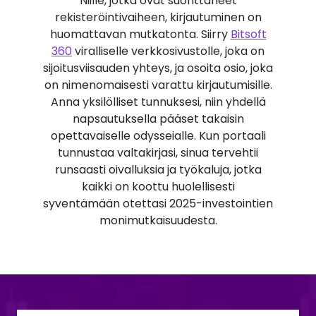
Niille, jotka ovat suorittaneet
rekisteröintivaiheen, kirjautuminen on
huomattavan mutkatonta. Siirry
Bitsoft
360
viralliselle verkkosivustolle, joka on
sijoitusviisauden yhteys, ja osoita osio, joka
on nimenomaisesti varattu kirjautumisille.
Anna yksilölliset tunnuksesi, niin yhdellä
napsautuksella pääset takaisin
opettavaiselle odysseialle. Kun portaali
tunnustaa valtakirjasi, sinua tervehtii
runsaasti oivalluksia ja työkaluja, jotka
kaikki on koottu huolellisesti
syventämään otettasi 2025-investointien
monimutkaisuudesta.