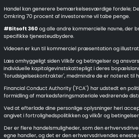
Handel kan generere bemærkelsesværdige fordele; Det ind
Omkring 70 procent af investorerne vil tabe penge.
#Bitsoft 360
og alle andre kommercielle navne, der br
specifikke tjenesteudbydere.
Videoen er kun til kommerciel præsentation og illustrati
Læs omhyggeligt siden Vilkår og betingelser og ansva
individuelle kapitalgevinstskattepligt i deres bopæls
'forudsigelseskontrakter', medmindre de er noteret til 
Financial Conduct Authority ('FCA') har udstedt en poli
formidling af markedsføringsmateriale vedrørende distri
Ved at efterlade dine personlige oplysninger heri accep
angivet i fortrolighedspolitikken og vilkår og betingelser
Der er flere handelsmuligheder, som den erhvervsdrive
egne handler, og det er den erhvervsdrivendes eneste 