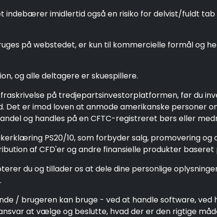
ebærer imidlertid også en risiko for delvist/fuldt tab a
uges på webstedet, er kun til kommercielle formål og hen
on, og alle deltagere er skuespillere.
rsfraskrivelse på tredjepartsinvestorplatformen, før du
land. Det er imod loven at anmode amerikanske personer 
handel og handles på en CFTC-registreret børs eller medmi
tikerklæring PS20/10, som forbyder salg, promovering og d
bution af CFD'er og andre finansielle produkter baseret p
terer du og tillader os at dele dine personlige oplysning
.
nde / brugeren kan bruge - ved at handle software, ved
ansvar at vælge og beslutte, hvad der er den rigtige måd