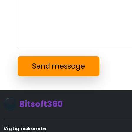
Send message
Bitsoft360
Vigtig risikonote: