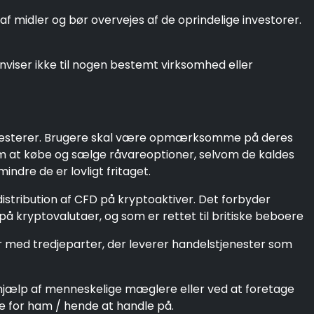
f midler og bør overvejes af de oprindelige investorer.
viser ikke til nogen bestemt virksomhed eller
 investerer. Brugere skal være opmærksomme på deres
om at købe og sælge råvareoptioner, selvom de kaldes
ndre de er lovligt fritaget.
istribution af CFD på kryptoaktiver. Det forbyder
å kryptovalutaer, og som er rettet til britiske beboere
er med tredjeparter, der leverer handelstjenester som
 hjælp af menneskelige mæglere eller ved at foretage
e for ham / hende at handle på.