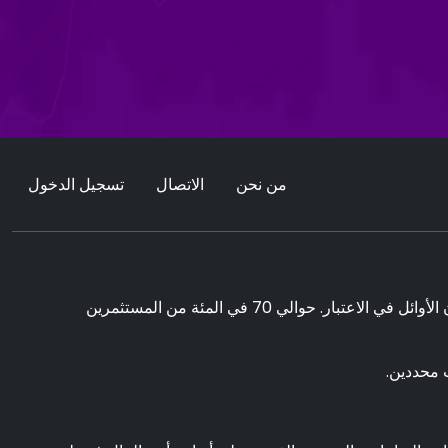
من نحن
الاتصال
تسجيل الدخول
يمكن أن يولد التداول فوائد ملحوظة. ومع ذلك ، فإنه ينطوي أيضا على مخاطر خسارة الأموال الجزئية / الكاملة ويجب أن يأخذها المستثمرون الأوائل في الاعتبار. حوالي 70 في المئة من المستثمرين
 محددين.